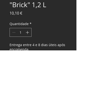
"Brick" 1,2 L
Preço
10,10 €
Quantidade
*
Entrega entre 4 e 8 dias úteis após
encomenda
Pré-encomendar