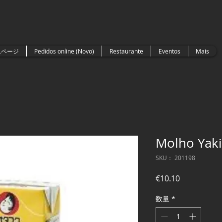
ムページ
Pedidos online (Novo)
Restaurante
Eventos
Mais
Molho Yaki
SKU： 201198
価
€10.10
格
数量
*