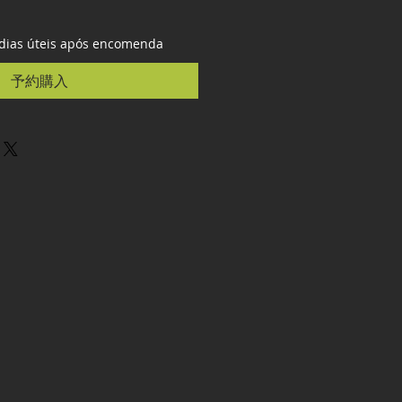
 dias úteis após encomenda
予約購入