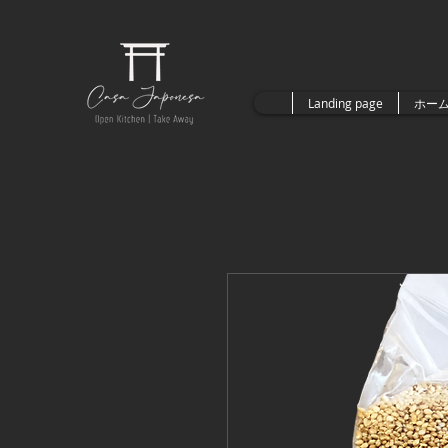
Landing page
ホー