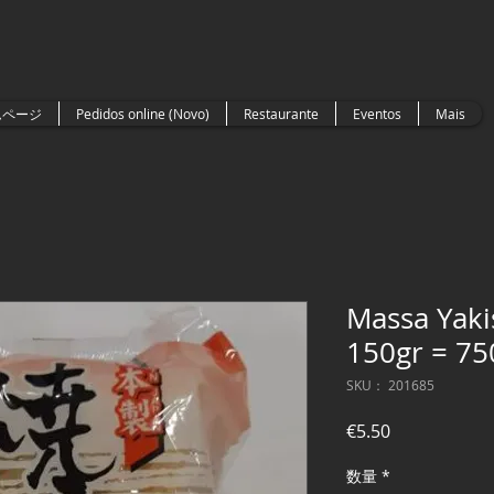
ムページ
Pedidos online (Novo)
Restaurante
Eventos
Mais
Massa Yaki
150gr = 75
SKU： 201685
価
€5.50
格
数量
*